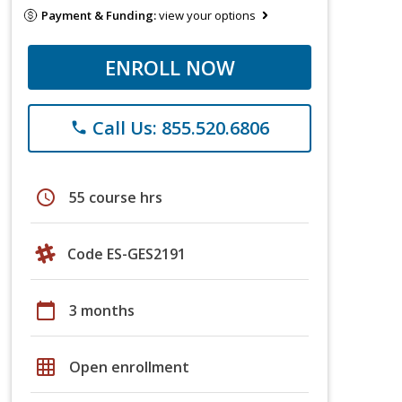
Payment & Funding:
view your options
ENROLL NOW
Call Us: 855.520.6806
phone
schedule
55 course hrs
Code ES-GES2191
calendar_today
3 months
grid_on
Open enrollment