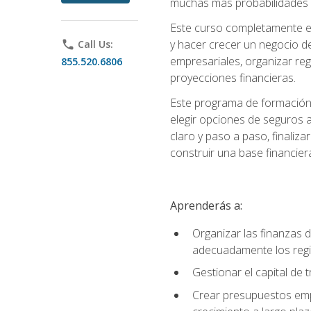
muchas más probabilidades de
Este curso completamente en
y hacer crecer un negocio de
phone
Call Us:
empresariales, organizar regis
855.520.6806
proyecciones financieras.
Este programa de formación 
elegir opciones de seguros 
claro y paso a paso, finaliz
construir una base financier
Aprenderás a:
Organizar las finanzas 
adecuadamente los regi
Gestionar el capital de
Crear presupuestos empr