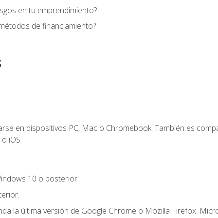
esgos en tu emprendimiento?
 métodos de financiamiento?
s
zarse en dispositivos PC, Mac o Chromebook. También es compa
 o iOS.
indows 10 o posterior.
erior.
a la última versión de Google Chrome o Mozilla Firefox. Micro