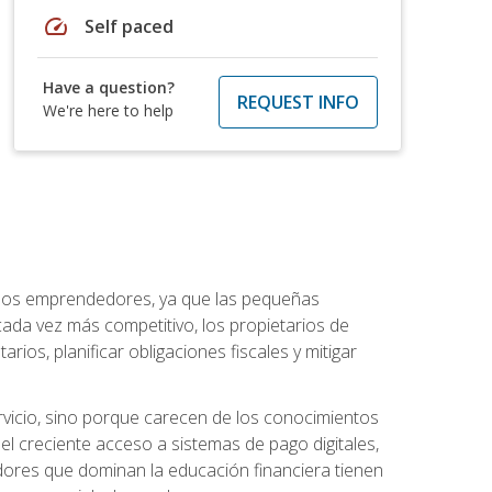
speed
Self paced
Have a question?
REQUEST INFO
We're here to help
a los emprendedores, ya que las pequeñas
da vez más competitivo, los propietarios de
ios, planificar obligaciones fiscales y mitigar
vicio, sino porque carecen de los conocimientos
el creciente acceso a sistemas de pago digitales,
dores que dominan la educación financiera tienen