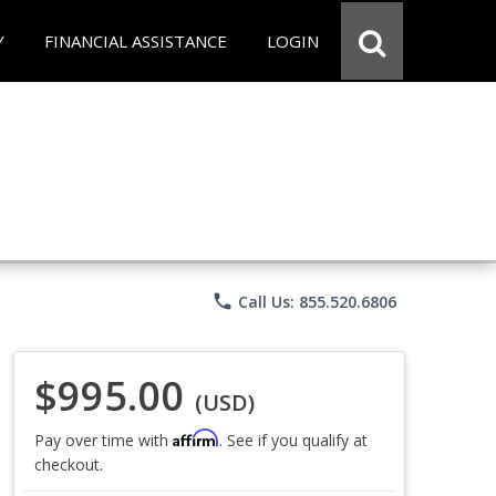
Y
FINANCIAL ASSISTANCE
LOGIN
phone
Call Us: 855.520.6806
$995.00
(USD)
Affirm
Pay over time with
. See if you qualify at
checkout.