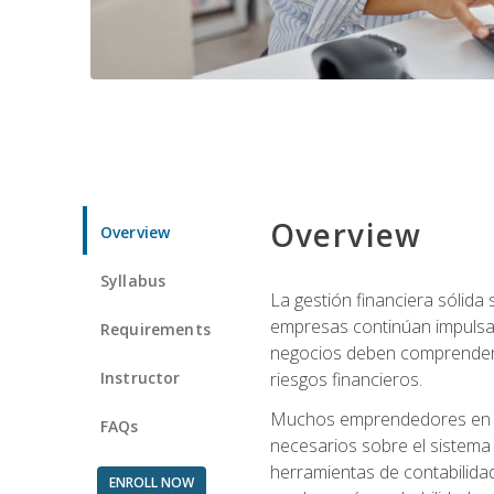
Overview
Overview
Syllabus
La gestión financiera sólid
empresas continúan impulsan
Requirements
negocios deben comprender cóm
Instructor
riesgos financieros.
Muchos emprendedores en eta
FAQs
necesarios sobre el sistema 
herramientas de contabilida
ENROLL NOW