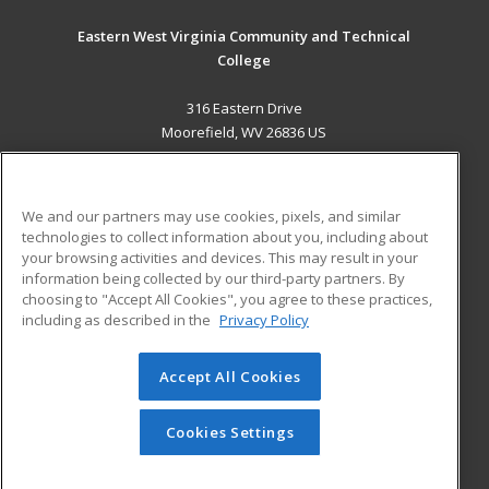
Eastern West Virginia Community and Technical
College
316 Eastern Drive
Moorefield, WV 26836 US
MAIN CONTENT
Career Training
We and our partners may use cookies, pixels, and similar
technologies to collect information about you, including about
ADDITIONAL RESOURCES
your browsing activities and devices. This may result in your
information being collected by our third-party partners. By
Military
Student Blog
choosing to "Accept All Cookies", you agree to these practices,
Financial Assistance
including as described in the
Privacy Policy
Help
Accept All Cookies
© 2026 ed2go, a division of Cengage Learning. All rights
reserved. The material on this site cannot be reproduced or
redistributed unless you have obtained prior written
Cookies Settings
permission from Cengage Learning.
Privacy Policy