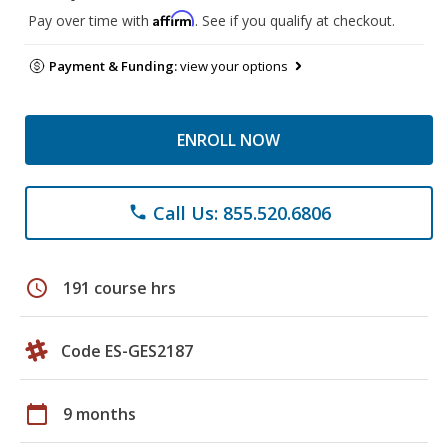
Affirm
Pay over time with
. See if you qualify at checkout.
Payment & Funding:
view your options
ENROLL NOW
Call Us: 855.520.6806
phone
schedule
191 course hrs
Code ES-GES2187
calendar_today
9 months