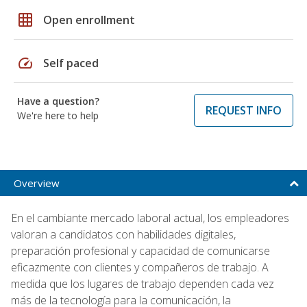
grid_on
Open enrollment
speed
Self paced
Have a question?
REQUEST INFO
We're here to help
Overview
En el cambiante mercado laboral actual, los empleadores
valoran a candidatos con habilidades digitales,
preparación profesional y capacidad de comunicarse
eficazmente con clientes y compañeros de trabajo. A
medida que los lugares de trabajo dependen cada vez
más de la tecnología para la comunicación, la