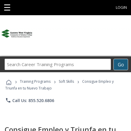
☰
LOGIN
Search
Go
Career
Training
›
›
›
Programs
Training Programs
Soft Skills
Consigue Empleo y
Triunfa en tu Nuevo Trabajo
phone
Call Us: 855.520.6806
Consigue Empleo y Triunfa en tu