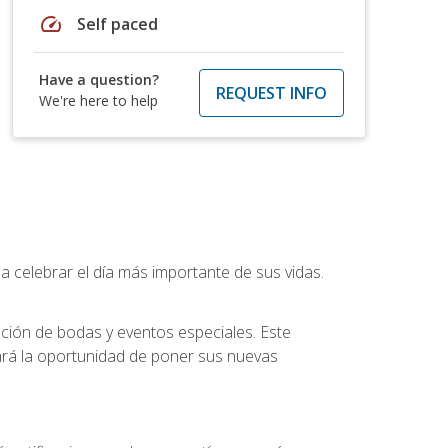
speed
Self paced
Have a question?
REQUEST INFO
We're here to help
a celebrar el día más importante de sus vidas.
ución de bodas y eventos especiales. Este
dará la oportunidad de poner sus nuevas