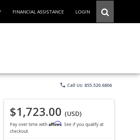
Y
FINANCIAL ASSISTANCE
LOGIN
phone
Call Us: 855.520.6806
$1,723.00
(USD)
Affirm
Pay over time with
. See if you qualify at
checkout.