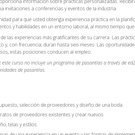
oporciona información sobre prácticas personalizadas. Recibirá
a invitaciones a conferencias y eventos de la industria.
idad para que usted obtenga experiencia práctica en la planifi
entos y habilidades en un entorno laboral, al mismo tiempo qu
de las experiencias más gratificantes de su carrera. Las práct
to y, con frecuencia, duran hasta seis meses. Las oportunida
os, estas posiciones conducen al empleo.
:
este curso no incluye un programa de pasantías a través de ed2
nidades de pasantías.
supuesto, selección de proveedores y diseño de una boda.
ratos de proveedores existentes y crear nuevos.
o, telas y estilos.
pas de una experiencia en un evento y las formas de implement