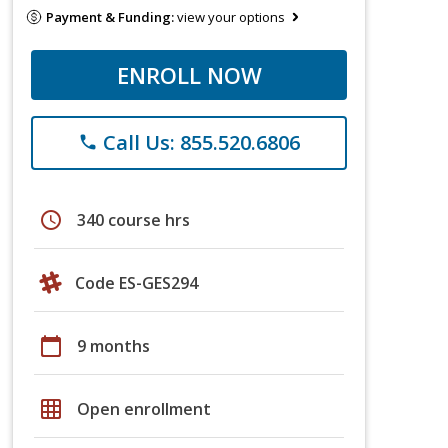
Payment & Funding:
view your options
ENROLL NOW
Call Us: 855.520.6806
phone
schedule
340 course hrs
Code ES-GES294
calendar_today
9 months
grid_on
Open enrollment