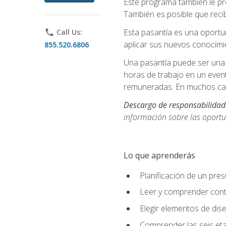
Este programa también le pr
También es posible que recib
Esta pasantía es una oportun
phone
Call Us:
aplicar sus nuevos conocimi
855.520.6806
Una pasantía puede ser una 
horas de trabajo en un even
remuneradas. En muchos cas
Descargo de responsabilidad
información sobre las oportu
Lo que aprenderás
Planificación de un pre
Leer y comprender cont
Elegir elementos de diseñ
Comprender las seis eta